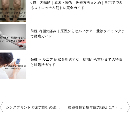
o脚 内転筋｜原因・関係・改善方法まとめ｜自宅ででき
るストレッチ＆筋トレ完全ガイド
前腕 内側の痛み｜原因からセルフケア・受診タイミングま
で徹底ガイド
頚椎 ヘルニア 症状を見逃すな：初期から重症までの特徴
と対処法ガイド
投
シンスプリントと疲労骨折の違いとは？症状・見分け方・受診の目安まで徹底解説
腰部脊柱管狭窄症の症状にストレッチは効果ある？悪化を防ぐ正しいやり方と注意点
稿
ナ
ビ