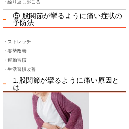
・繰り返し起こる
⑤ 股関節が攣るように痛い症状の
予防法
・ストレッチ
・姿勢改善
・運動習慣
・生活習慣改善
1.股関節が攣るように痛い原因と
は