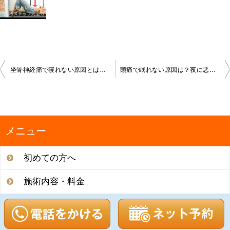
投
坐骨神経痛で寝れない原因とは？夜の痛みを和らげる寝方と今すぐできる対処法
頭痛で眠れない原因は？夜に悪化する理由と今すぐできる対処法・受診の目安
稿
ナ
ビ
ゲ
ー
メニュー
シ
ョ
初めての方へ
ン
施術内容・料金
施術の流れ
専門家からの推薦