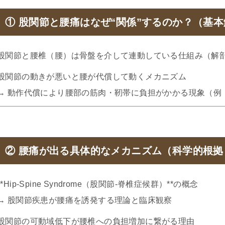
① 股関節と腰痛はなぜ“関係”するのか？（基
股関節と腰椎（腰）は骨盤を介して連動している仕組み（解
股関節の動きが悪いと腰が代償して動くメカニズム
→ 動作代償により腰部の筋肉・靭帯に負担がかかる現象（例
② 腰痛が出る具体的なメカニズム（科学的根拠
**Hip-Spine Syndrome（股関節-脊椎症候群）**の概念
→ 股関節疾患が腰痛を誘発する理論と臨床観察
股関節の可動域低下が腰椎への負担増加に繋がる理由