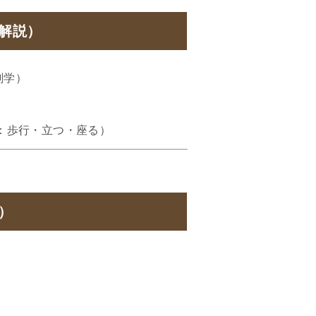
本解説）
剖学）
：歩行・立つ・座る）
）