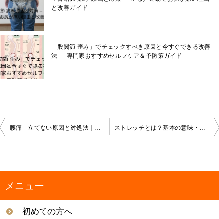
と改善ガイド
「股関節 歪み」でチェックすべき原因と今すぐできる改善
法 — 専門家おすすめセルフケア＆予防策ガイド
投
腰痛 立てない原因と対処法｜今すぐ試せる改善ステップ５つ
ストレッチとは？基本の意味・効果・やり方を初心者向けに徹底解説
稿
ナ
ビ
ゲ
ー
メニュー
シ
ョ
初めての方へ
ン