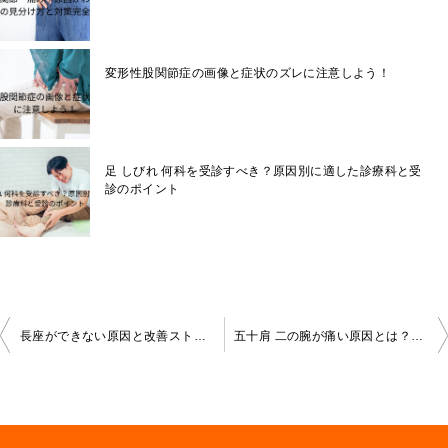
変形性股関節症の画像と症状のズレに注意しよう！
足 しびれ 何科を受診すべき？原因別に適した診療科と受
診のポイント
投
長座ができない原因と改善ストレッチ｜太もも裏・骨盤・股関節の硬さを解消して理想の座り姿勢へ
五十肩 二の腕が痛い原因とは？放置NGな理由と改善のために今できる対処法
稿
ナ
ビ
ゲ