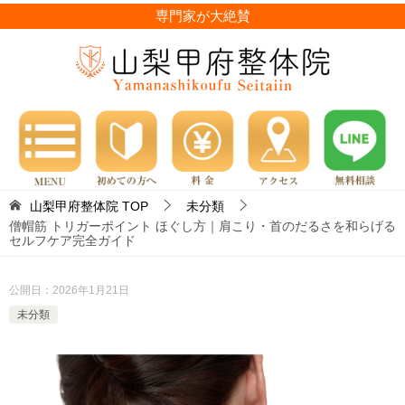
専門家が大絶賛
山梨甲府整体院
TOP
未分類
僧帽筋 トリガーポイント ほぐし方｜肩こり・首のだるさを和らげる
セルフケア完全ガイド
公開日：
2026年1月21日
未分類