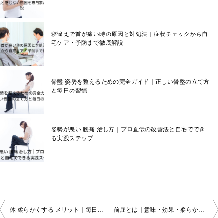
寝違えで首が痛い時の原因と対処法｜症状チェックから自
宅ケア・予防まで徹底解説
骨盤 姿勢を整えるための完全ガイド｜正しい骨盤の立て方
と毎日の習慣
姿勢が悪い 腰痛 治し方｜プロ直伝の改善法と自宅ででき
る実践ステップ
投
体 柔らかくする メリット｜毎日の柔軟性アップで得られる5つの効果と科学的な理由
前屈とは｜意味・効果・柔らかくなるコツまで完全ガイド
稿