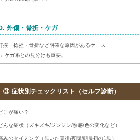
D. 外傷・骨折・ケガ
打撲・捻挫・骨折など明確な原因があるケース
→ ケガ系との見分けも重要。
③ 症状別チェックリスト（セルフ診断）
どこが痛い？
どんな症状（ズキズキ/ジンジン/熱感/色の変化など）
痛みのタイミング（歩いた直後/夜間/朝最初の1歩）