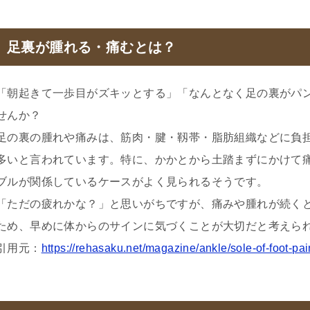
足裏が腫れる・痛むとは？
「朝起きて一歩目がズキッとする」「なんとなく足の裏がパ
せんか？
足の裏の腫れや痛みは、筋肉・腱・靱帯・脂肪組織などに負
多いと言われています。特に、かかとから土踏まずにかけて
ブルが関係しているケースがよく見られるそうです。
「ただの疲れかな？」と思いがちですが、痛みや腫れが続く
ため、早めに体からのサインに気づくことが大切だと考えら
引用元：
https://rehasaku.net/magazine/ankle/sole-of-foot-pai